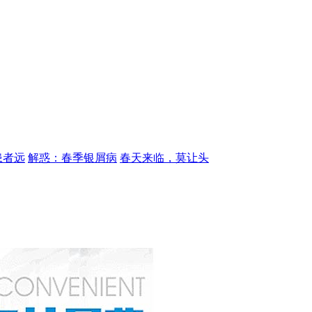
患者远
解惑：春季银屑病
春天来临，莫让头