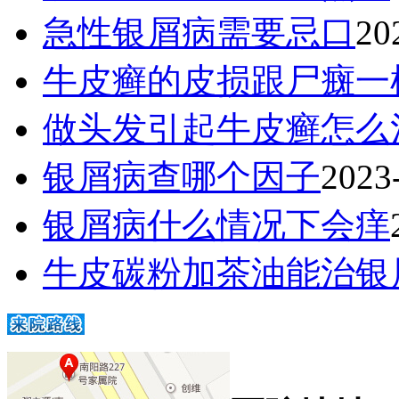
急性银屑病需要忌口
20
牛皮癣的皮损跟尸癍一
做头发引起牛皮癣怎么
银屑病查哪个因子
2023
银屑病什么情况下会痒
牛皮碳粉加茶油能治银