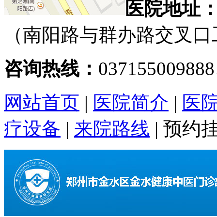
医院地址
（南阳路与群办路交叉口
咨询热线：
03715500988
网站首页
|
医院简介
|
医
疗设备
|
来院路线
|
预约