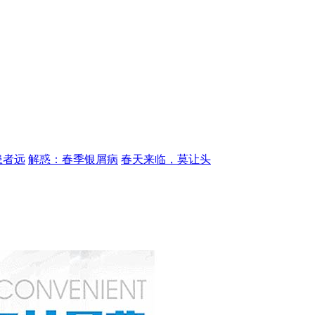
患者远
解惑：春季银屑病
春天来临，莫让头