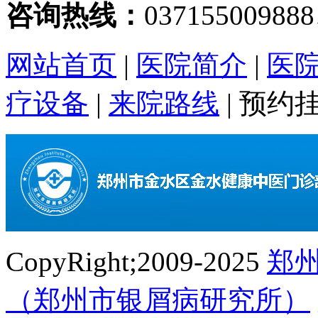
咨询热线：
03715500988
网站首页
|
医院简介
|
医
疗设备
|
来院路线
|
预约
CopyRight;2009-2025
郑
（郑州市银屑病研究所）