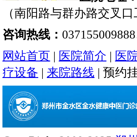
（南阳路与群办路交叉口
咨询热线：
03715500988
网站首页
|
医院简介
|
医
疗设备
|
来院路线
|
预约