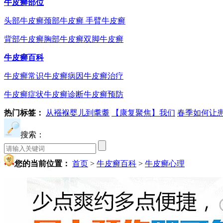
牛皮癣部位
头部牛皮癣
颈部牛皮癣
手臂牛皮癣
背部牛皮癣
胸部牛皮癣
双脚牛皮癣
牛皮癣百科
牛皮癣常识
牛皮癣病因
牛皮癣治疗
牛皮癣症状
牛皮癣诊断
牛皮癣预防
热门标签：
从襁褓婴儿到耄耋
【康复聚焦】我们
春季如何让
搜索：
您的当前位置：
首页
>
牛皮癣百科
>
牛皮癣心理