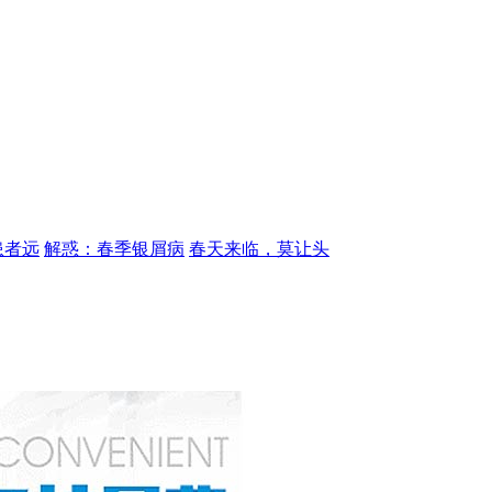
患者远
解惑：春季银屑病
春天来临，莫让头