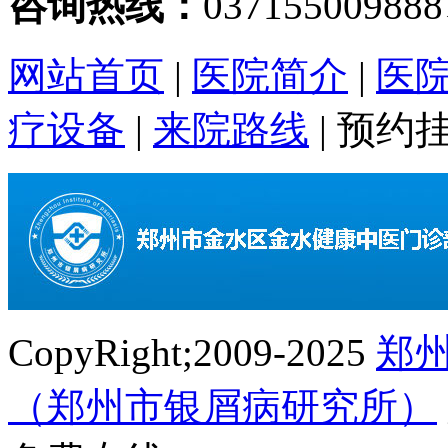
咨询热线：
03715500988
网站首页
|
医院简介
|
医
疗设备
|
来院路线
|
预约
CopyRight;2009-2025
郑
（郑州市银屑病研究所）