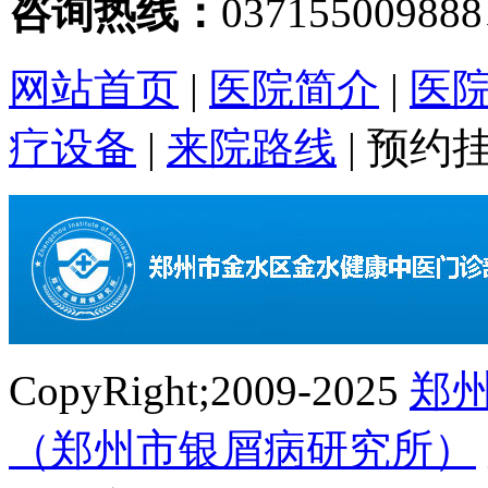
咨询热线：
03715500988
网站首页
|
医院简介
|
医
疗设备
|
来院路线
|
预约
CopyRight;2009-2025
郑
（郑州市银屑病研究所）